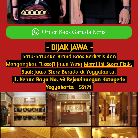
`
Order Kaos Garuda Keris
~ BIJAK JAWA ~
 Satu-Satunya Brand Kaos Berkeris dan 
Mengangkat Filosofi Jawa Yang 
Memiliki Store Fisik.
Bijak Jawa Store Berada di Yogyakarta. 
 Jl. Kebun Raya No. 43 Rejowinangun Kotagede 
Yogyakarta - 55171 