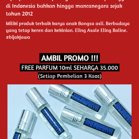
di Indonesia bahkan hingga mancanegara sejak 
tahun 2012
Miliki produk terbaik karya anak Bangsa asli. Berbudaya 
yang tetap keren dan kekinian. Eling Asale Eling Baline. 
#bijakjawa
 AMBIL PROMO !!! 
 FREE PARFUM 10ml SEHARGA 35.000 
(Setiap Pembelian 3 Kaos)