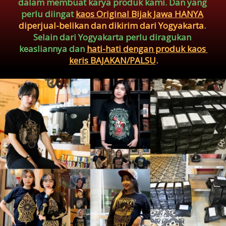
dalam membuat karya produk kami. Dan yang 
perlu diingat 
kaos Original Bijak Jawa HANYA
diperjual-belikan dan dikirim dari Yogyakarta
. 
Selain dari Yogyakarta perlu diragukan 
keasliannya dan 
hati-hati dengan produk kaos 
keris BAJAKAN/PALSU
.