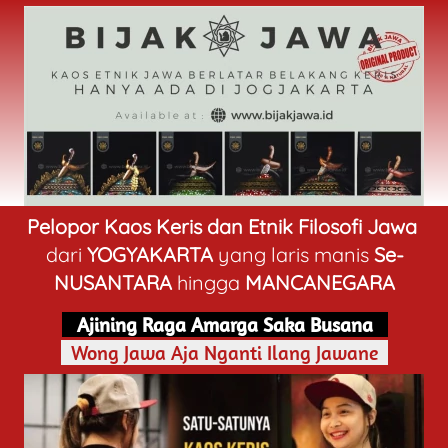
Pelopor Kaos Keris dan Etnik Filosofi Jawa
dari 
YOGYAKARTA 
yang laris manis 
Se-
NUSANTARA
 hingga 
MANCANEGARA
   Ajining Raga Amarga Saka Busana   
  Wong Jawa Aja Nganti Ilang Jawane  