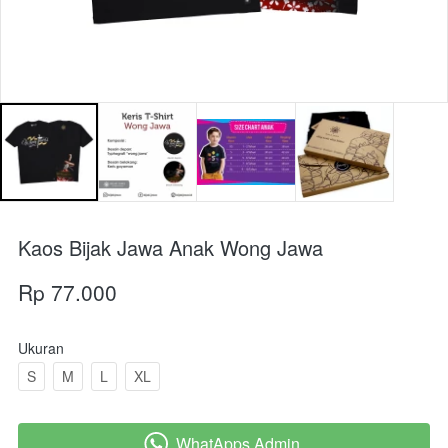
Kaos Bijak Jawa Anak Wong Jawa
Rp 77.000
Ukuran
S
M
L
XL
WhatApps Admin
`