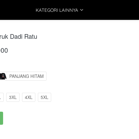
KATEGORI LAINNYA
ruk Dadi Ratu
000
PANJANG HITAM
L
3XL
4XL
5XL