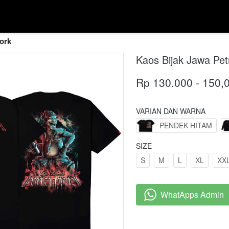
ork
Kaos Bijak Jawa Pet
Rp 130.000 - 150,
VARIAN DAN WARNA
PENDEK HITAM
SIZE
S
M
L
XL
XX
WhatApps Admin
`