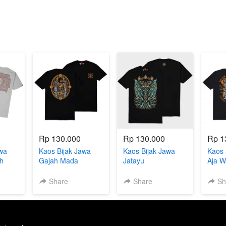
Rp 130.000
Rp 130.000
Rp 1
wa
Kaos Bijak Jawa
Kaos Bijak Jawa
Kaos 
h
Gajah Mada
Jatayu
Aja W
Share
Share
Sh