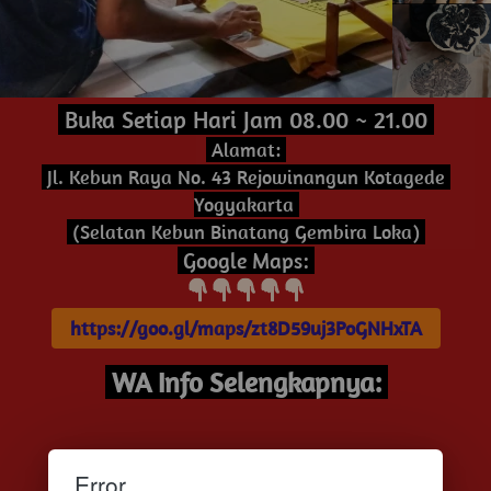
 Buka Setiap Hari Jam 08.00 ~ 21.00 
 Alamat: 
 Jl. Kebun Raya No. 43 Rejowinangun Kotagede 
Yogyakarta 
 (Selatan Kebun Binatang Gembira Loka) 
 Google Maps: 
 https://goo.gl/maps/zt8D59uj3PoGNHxTA 
 WA Info Selengkapnya: 
Error