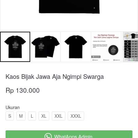
Kaos Bijak Jawa Aja Ngimpi Swarga
Rp 130.000
Ukuran
S
M
L
XL
XXL
XXXL
WhatApps Admin
`